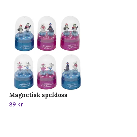
Magnetisk speldosa
L
89 kr
9