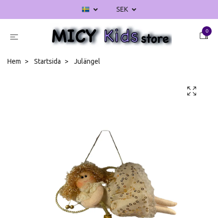
SEK
0
Hem
Startsida
Julängel