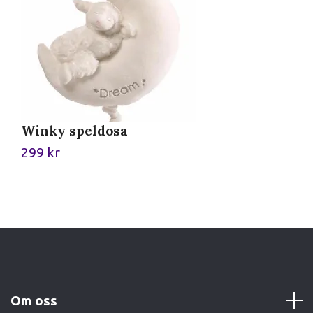
Winky speldosa
L
299 kr
9
Om oss