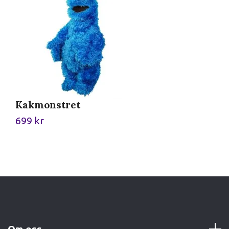
Kakmonstret
M
699 kr
3
Om oss