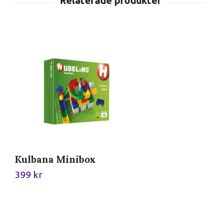
Kulbana Minibox
K
399 kr
1