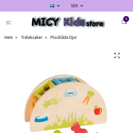
SEK
0
Hem
Träleksaker
Plocklåda Djur