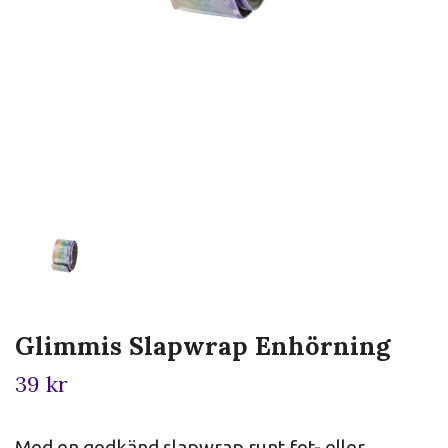
Glimmis Slapwrap Enhörning
39 kr
Med en godkänd slapwrap runt fot- eller