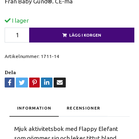
Från Baby Gund®. CE-mä
I lager
LÄGG I KORGEN
Artikelnummer:
1711-14
Dela
INFORMATION
RECENSIONER
Mjuk aktivitetsbok med Flappy Elefant
som gömmer sig och leker tittut bland