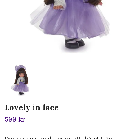
Lovely in lace
599 kr
Docka i vinyl med stor rosett i håret från