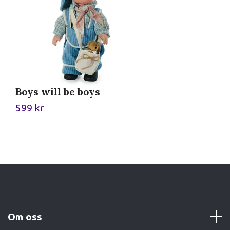
Boys will be boys
R
599 kr
5
Om oss