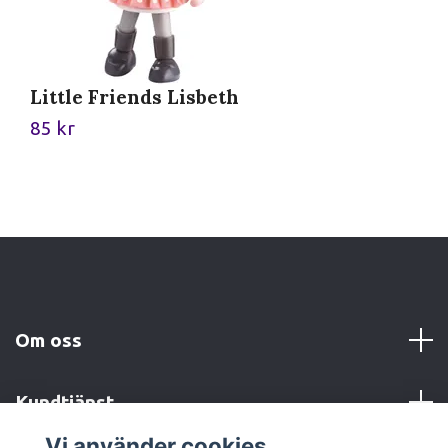
Little Friends Lisbeth
L
85 kr
8
Om oss
Kundtjänst
Vi använder cookies