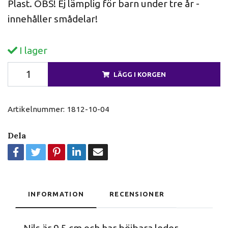
Plast. OBS! Ej lämplig för barn under tre år -
innehåller smådelar!
I lager
LÄGG I KORGEN
Artikelnummer:
1812-10-04
Dela
INFORMATION
RECENSIONER
Nils är 9,5 cm och har böjbara leder.