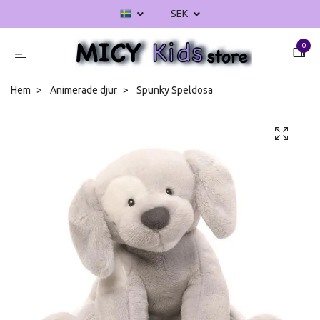
SEK
0
Hem
Animerade djur
Spunky Speldosa