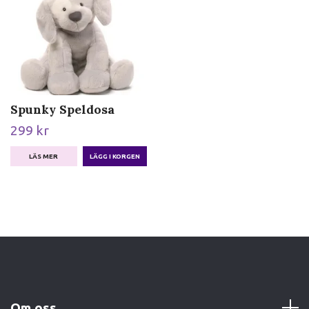
Spunky Speldosa
299 kr
LÄS MER
Om oss