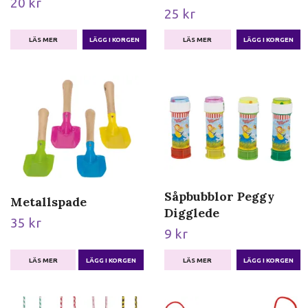
20 kr
25 kr
LÄS MER
LÄS MER
Såpbubblor Peggy
Metallspade
Digglede
35 kr
9 kr
LÄS MER
LÄGG I KORGEN
LÄS MER