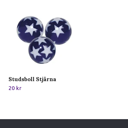
Studsboll Stjärna
S
20 kr
2