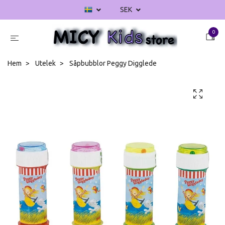
SEK
0
Hem
Utelek
Såpbubblor Peggy Digglede