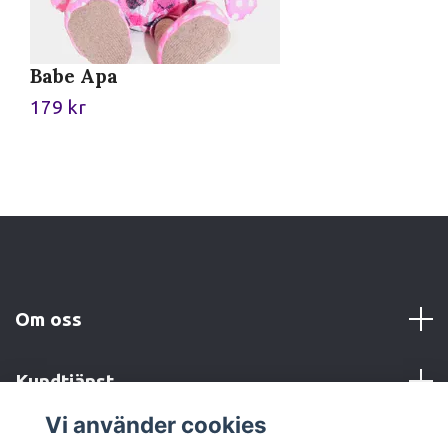
Babe Apa
P
179 kr
4
Om oss
Kundtjänst
Vi använder cookies